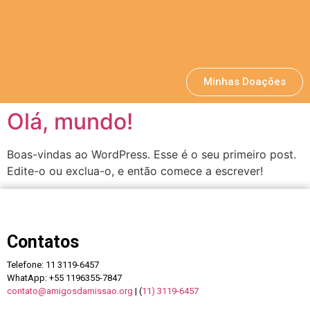
Minhas Doações
Olá, mundo!
Boas-vindas ao WordPress. Esse é o seu primeiro post.
Edite-o ou exclua-o, e então comece a escrever!
Contatos
Telefone: 11 3119-6457
WhatApp: +55 1196355-7847
contato@amigosdamissao.org
| (
11) 3119-6457